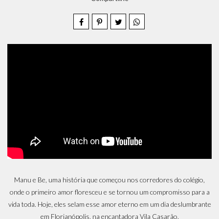
Manu e Be, uma história que começou nos corredores do colégio,
onde o primeiro amor floresceu e se tornou um compromisso para a
vida toda. Hoje, eles selam esse amor eterno em um dia deslumbrante
em Florianópolis, na encantadora Vila Casarão.